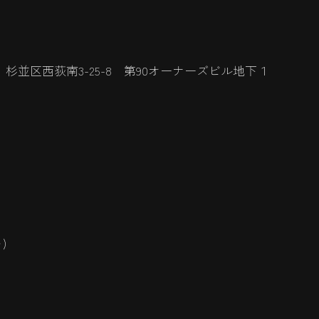
杉並区西荻南3-25-8 第90オーナーズビル地下１
)