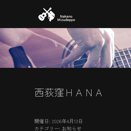
コ
ナ
ン
ビ
テ
ゲ
ン
ー
ツ
シ
へ
ョ
ス
ン
キ
に
ッ
移
プ
動
西荻窪ＨＡＮＡ
開催日: 2026年4月13日
カテゴリー:
お知らせ