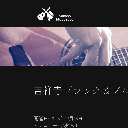
コ
ナ
ン
ビ
テ
ゲ
ン
ー
ツ
シ
へ
ョ
ス
ン
キ
に
ッ
移
プ
動
吉祥寺ブラック＆ブ
開催日: 2025年12月16日
カテゴリー:
お知らせ