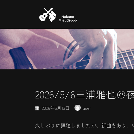
コ
ナ
ン
ビ
テ
ゲ
ン
ー
ツ
シ
へ
ョ
ス
ン
キ
に
ッ
移
プ
動
2026/5/6三浦雅
2026年5月13日
user
久しぶりに拝聴しましたが、新曲もあり、